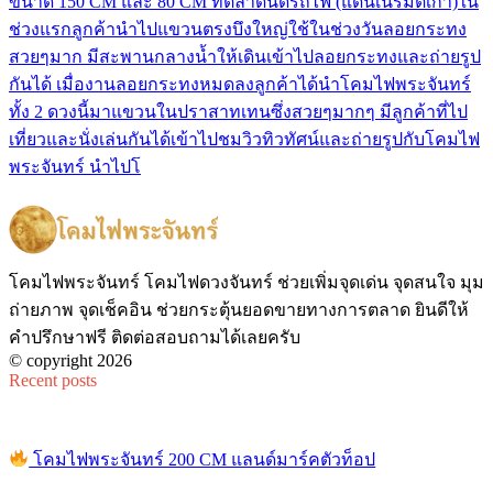
ขนาด 150 CM และ 80 CM ที่ตลาดนัดรถไฟ (แดนเนรมิตเก่า)ใน
ช่วงแรกลูกค้านำไปแขวนตรงบึงใหญ่ใช้ในช่วงวันลอยกระทง
สวยๆมาก มีสะพานกลางน้ำให้เดินเข้าไปลอยกระทงและถ่ายรูป
กันได้ เมื่องานลอยกระทงหมดลงลูกค้าได้นำโคมไฟพระจันทร์
ทั้ง 2 ดวงนี้มาแขวนในปราสาทเทนซึ่งสวยๆมากๆ มีลูกค้าที่ไป
เที่ยวและนั่งเล่นกันได้เข้าไปชมวิวทิวทัศน์และถ่ายรูปกับโคมไฟ
พระจันทร์ นำไปโ
โคมไฟพระจันทร์ โคมไฟดวงจันทร์ ช่วยเพิ่มจุดเด่น จุดสนใจ มุม
ถ่ายภาพ จุดเช็คอิน ช่วยกระตุ้นยอดขายทางการตลาด ยินดีให้
คำปรึกษาฟรี ติดต่อสอบถามได้เลยครับ
© copyright 2026
Recent posts
โคมไฟพระจันทร์ 200 CM แลนด์มาร์คตัวท็อป