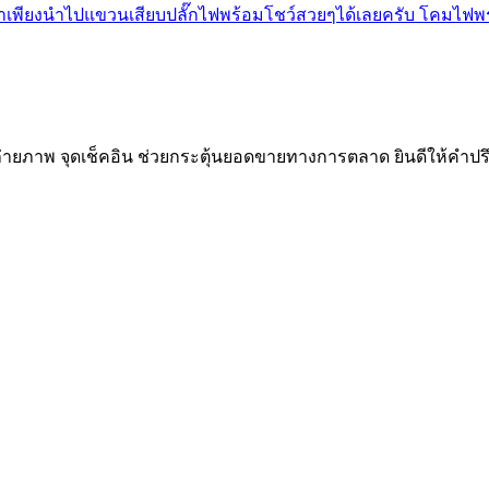
ูกค้าเพียงนำไปแขวนเสียบปลั๊กไฟพร้อมโชว์สวยๆได้เลยครับ โคมไฟ
ถ่ายภาพ จุดเช็คอิน ช่วยกระตุ้นยอดขายทางการตลาด ยินดีให้คำปร