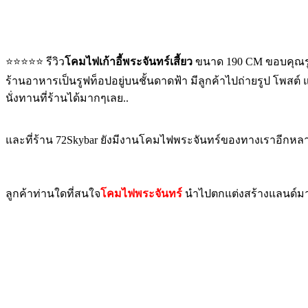
⭐️⭐️⭐️⭐️⭐️ รีวิว
โคมไฟเก้าอี้พระจันทร์เสี้ยว
ขนาด 190 CM ขอบคุณรู
ร้านอาหารเป็นรูฟท็อปอยู่บนชั้นดาดฟ้า มีลูกค้าไปถ่ายรูป โพสต์
นั่งทานที่ร้านได้มากๆเลย..
และที่ร้าน 72Skybar ยังมีงานโคมไฟพระจันทร์ของทางเราอีกหล
ลูกค้าท่านใดที่สนใจ
โคมไฟพระจันทร์
นำไปตกแต่งสร้างแลนด์มาร